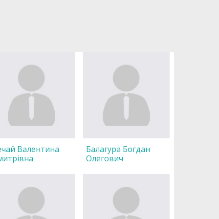
ечай Валентина
Балагура Богдан
митрівна
Олегович