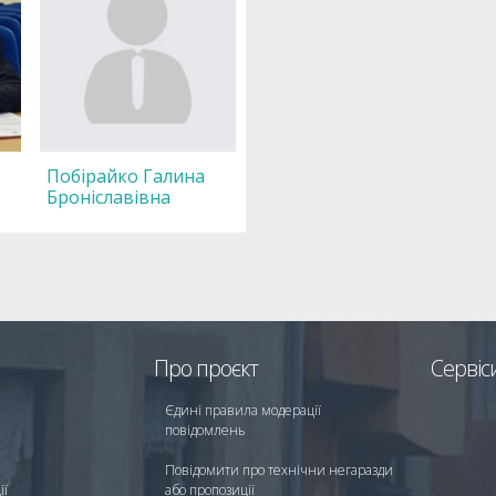
Побірайко Галина
Броніславівна
Про проєкт
Сервіс
Єдині правила модерації
повідомлень
Повідомити про технічни негаразди
ії
або пропозиції