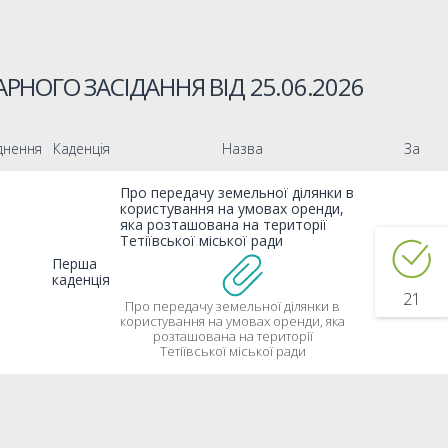
РНОГО ЗАСІДАННЯ ВІД
25.06.2026
днення
Каденція
Назва
За
Про передачу земельної ділянки в
користування на умовах оренди,
яка розташована на території
Тетіївської міської ради
Перша
каденція
21
Про передачу земельної ділянки в
користування на умовах оренди, яка
розташована на території
Тетіївської міської ради