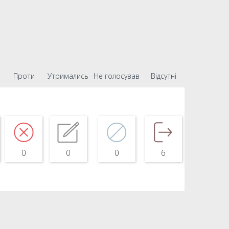
Проти
Утримались
Не голосував
Відсутні
0
0
0
6