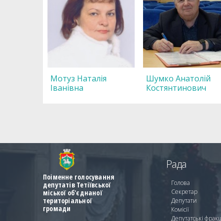
Мотуз Наталія
Шумко Анатолій
Іванівна
Костянтинович
Рада
Поіменне голосування
Голова
депутатів Тетіївської
Секретар
міської об'єднаної
територіальної
Депутати
громади
Комісії
Депутатські фракц