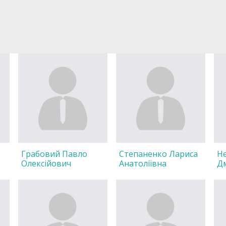
Грабовий Павло
Степаненко Лариса
Н
Олексійович
Анатоліївна
Д