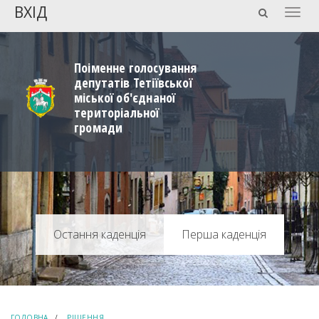
ВХІД
Togg
navig
Поіменне голосування
депутатів Тетіївської
міської об'єднаної
територіальної
громади
Перша каденція
ГОЛОВНА
РІШЕННЯ