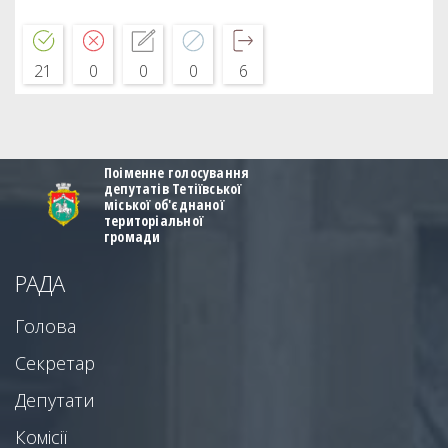
21
0
0
0
6
Поіменне голосування
депутатів Тетіївської
міської об'єднаної
територіальної
громади
РАДА
Голова
Секретар
Депутати
Комісії