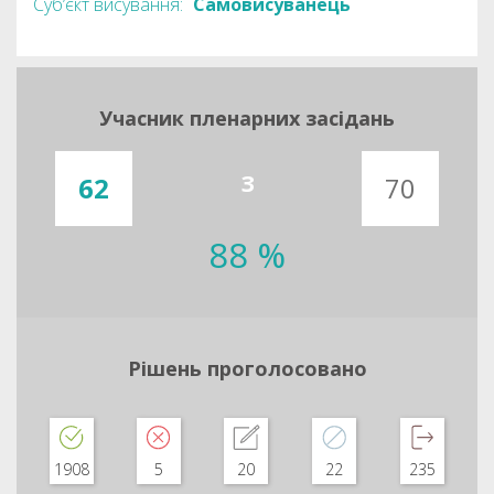
Суб’єкт висування:
Самовисуванець
Учасник пленарних засідань
З
62
70
88 %
Рішень проголосовано
1908
5
20
22
235