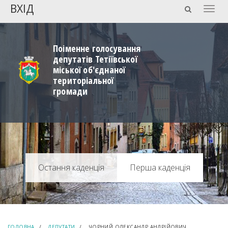
ВХІД
Togg
navig
Поіменне голосування
депутатів Тетіївської
міської об'єднаної
територіальної
громади
Перша каденція
ГОЛОВНА
ДЕПУТАТИ
ЧОРНИЙ ОЛЕКСАНДР АНДРІЙОВИЧ