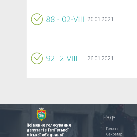
88 - 02-VIIІ
26.01.2021
92 -2-VIIІ
26.01.2021
Рада
Поіменне голосування
Голова
депутатів Тетіївської
Секретар
міської об'єднаної