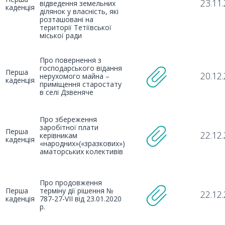
23.11
відведення земельних
каденція
ділянок у власність, які
розташовані на
території Тетіївської
міської ради
Про повернення з
господарського відання
Перша
20.12
нерухомого майна –
каденція
приміщення старостату
в селі Дзвеняче
Про збереження
заробітної плати
Перша
22.12
керівникам
каденція
«народних»(«зразкових»)
аматорських колективів
Про продовження
Перша
терміну дії рішення №
22.12
каденція
787-27-VII від 23.01.2020
р.