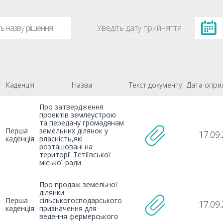
я
Каденція
Назва
Текст документу
Дата опри
Про затвердження
проектів землеустрою
та передачу громадянам
Перша
земельних ділянок у
17.09
каденція
власність,які
розташовані на
території Тетіївської
міської ради
Про продаж земельної
ділянки
Перша
сільськогосподарського
17.09
каденція
призначення для
ведення фермерського