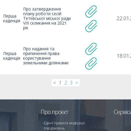
Про затвердження
плану роботи сесій
Перша
22.01
Тетіївської міської ради
каденція
VIII скликання на 2021
рік
Про надання та
Перша
припинення права
18.01
каденція
користування
земельними ділянками
<
1
2
3
>
Про проєкт
Сервіс
Єдині правила модерації
повідомлень