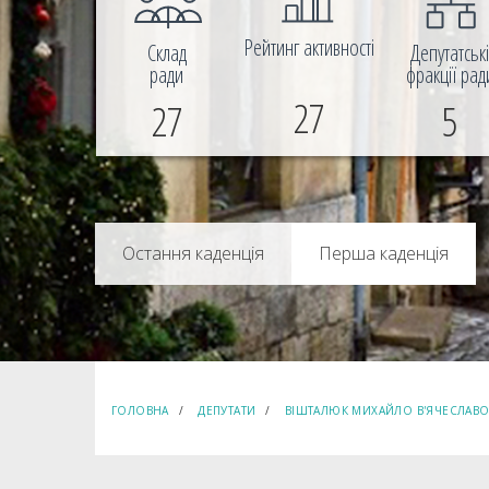
Рейтинг активності
Склад
Депутатськ
ради
фракції рад
27
27
5
Перша каденція
ГОЛОВНА
ДЕПУТАТИ
ВІШТАЛЮК МИХАЙЛО В'ЯЧЕСЛАВ