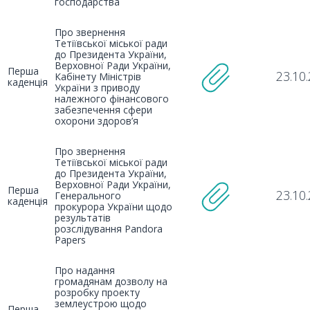
господарства
Про звернення
Тетіївської міської ради
до Президента України,
Верховної Ради України,
Перша
23.10
Кабінету Міністрів
каденція
України з приводу
належного фінансового
забезпечення сфери
охорони здоров’я
Про звернення
Тетіївської міської ради
до Президента України,
Верховної Ради України,
Перша
23.10
Генерального
каденція
прокурора України щодо
результатів
розслідування Pandora
Papers
Про надання
громадянам дозволу на
розробку проекту
землеустрою щодо
Перша