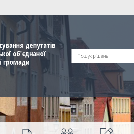
сування депутатів
ської об'єднаної
ї громади