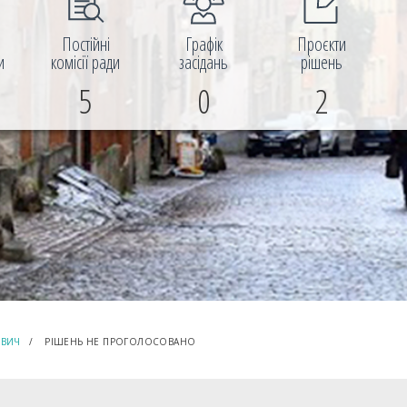
і
Постійні
Графік
Проєкти
и
комісії ради
засідань
рішень
5
0
2
ОВИЧ
РІШЕНЬ НЕ ПРОГОЛОСОВАНО