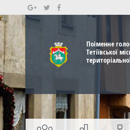
Поіменне голо
Тетіївської мі
територіально