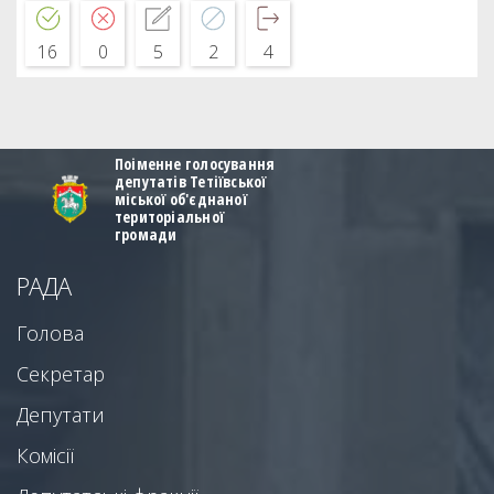
16
0
5
2
4
Поіменне голосування
депутатів Тетіївської
міської об'єднаної
територіальної
громади
РАДА
Голова
Секретар
Депутати
Комісії