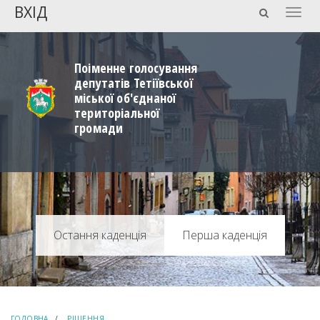
ВХІД
Togg
navig
Поіменне голосування
депутатів Тетіївської
міської об'єднаної
територіальної
громади
Перша каденція
ГОЛОВНА
РІШЕННЯ