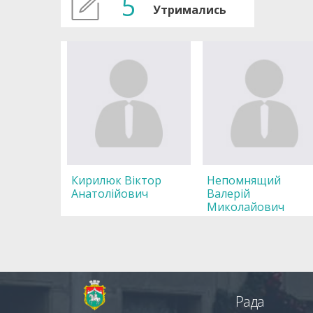
5
Утримались
Кирилюк Віктор
Непомнящий
Анатолійович
Валерій
Миколайович
Рада