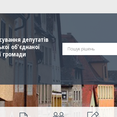
сування депутатів
ської об'єднаної
ї громади