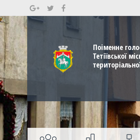
Поіменне голо
Тетіївської мі
територіально