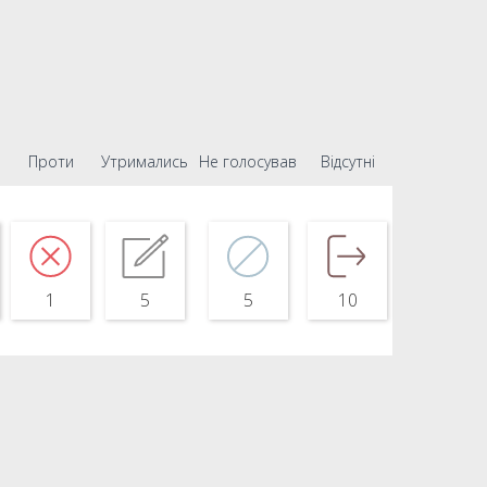
Проти
Утримались
Не голосував
Відсутні
1
5
5
10