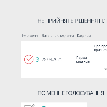
НЕ ПРИЙНЯТЕ РІШЕННЯ ПЛ
№ рішення
Дата оприлюднення
Каденція
Про про
признач
3
Перша
28.09.2021
каденція
сі
ПОІМЕННЕ ГОЛОСУВАННЯ