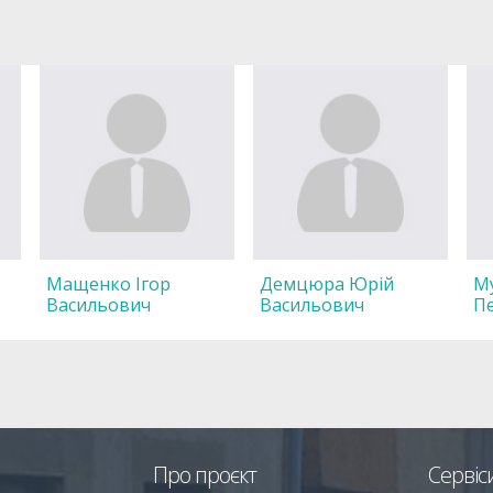
Мащенко Ігор
Демцюра Юрій
Му
Васильович
Васильович
П
Про проєкт
Сервіс