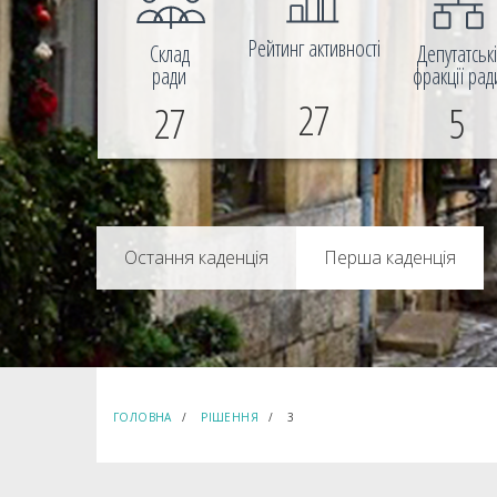
Рейтинг активності
Склад
Депутатськ
ради
фракції рад
27
27
5
Перша каденція
ГОЛОВНА
РІШЕННЯ
3