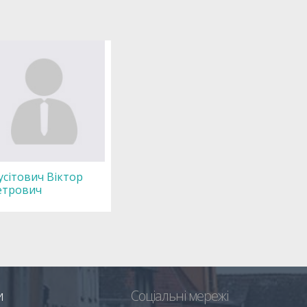
сітович Віктор
етрович
и
Соціальні мережі