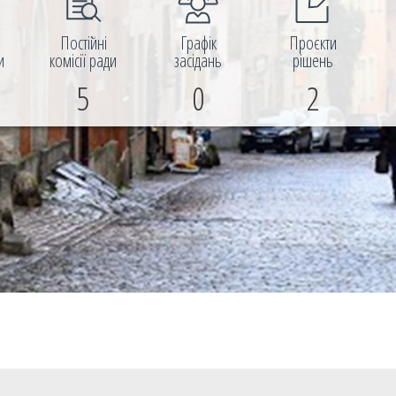
і
Постійні
Графік
Проєкти
и
комісії ради
засідань
рішень
5
0
2