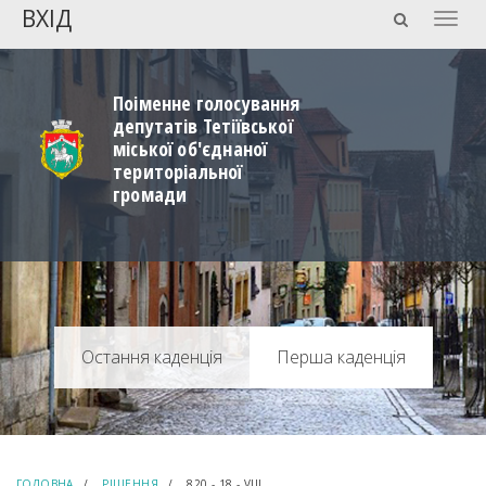
ВХІД
Togg
navig
Поіменне голосування
депутатів Тетіївської
міської об'єднаної
територіальної
громади
Перша каденція
ГОЛОВНА
РІШЕННЯ
820 - 18 - VIII