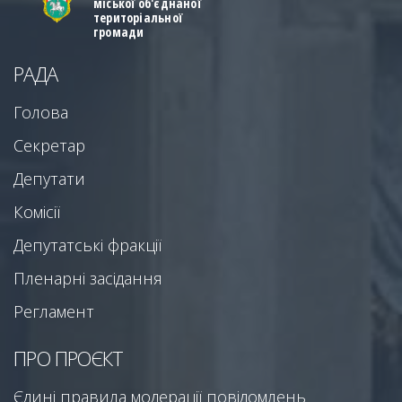
міської об'єднаної
територіальної
громади
РАДА
Голова
Секретар
Депутати
Комісії
Депутатські фракції
Пленарні засідання
Регламент
ПРО ПРОЄКТ
Єдині правила модерації повідомлень