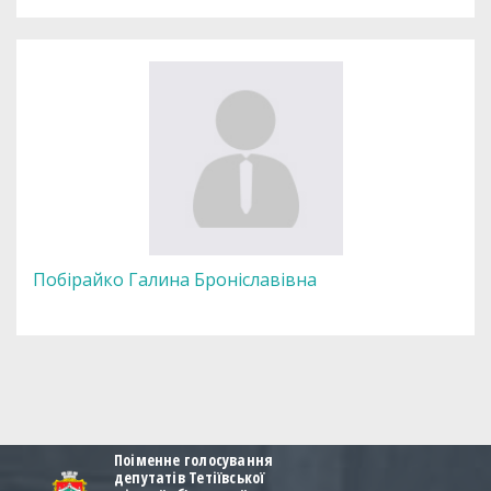
Побірайко Галина Броніславівна
Поіменне голосування
депутатів Тетіївської