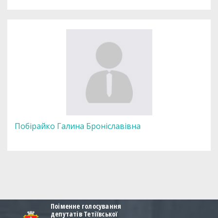
Побірайко Галина Броніславівна
Поіменне голосування
депутатів Тетіївської