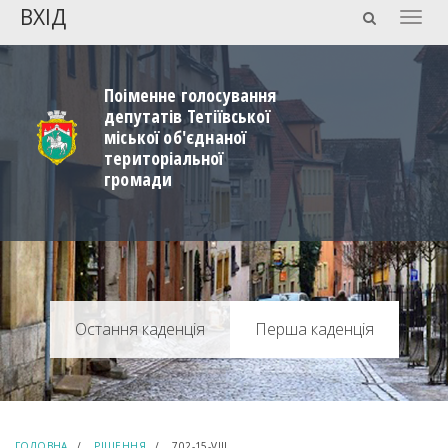
ВХІД
Togg
navig
Поіменне голосування
депутатів Тетіївської
міської об'єднаної
територіальної
громади
Перша каденція
ГОЛОВНА
РІШЕННЯ
702-15-VIIІ