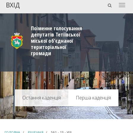
ВХІД
Togg
navig
Поіменне голосування
депутатів Тетіївської
міської об'єднаної
територіальної
громади
Перша каденція
ГОЛОВНА
РІШЕННЯ
561 - 13 - VIIІ