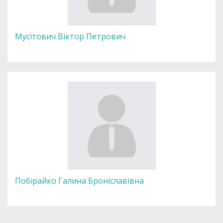
Мусітович Віктор Петрович
Побірайко Галина Броніславівна