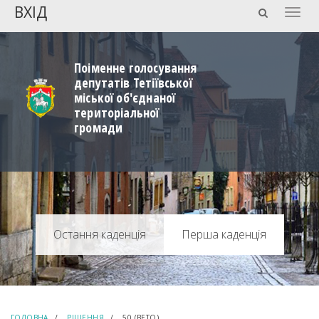
ВХІД
Togg
navig
Поіменне голосування
депутатів Тетіївської
міської об'єднаної
територіальної
громади
Перша каденція
ГОЛОВНА
РІШЕННЯ
50 (ВЕТО)