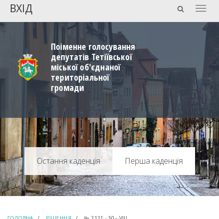
ВХІД
Togg
navig
Поіменне голосування
депутатів Тетіївської
міської об'єднаної
територіальної
громади
Перша каденція
ГОЛОВНА
РІШЕННЯ
№ 2121 - 50– VIIІ