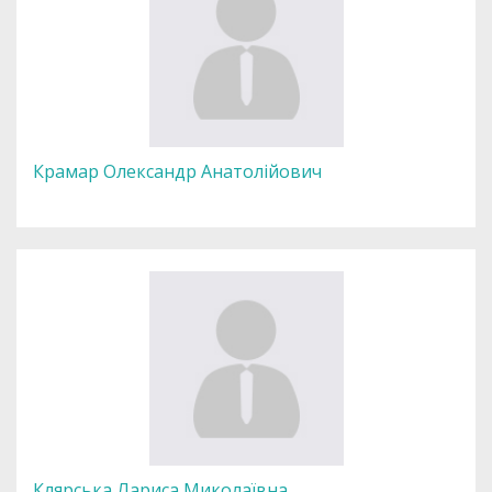
Крамар Олександр Анатолійович
Клярська Лариса Миколаївна