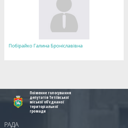
Побірайко Галина Броніславівна
Поіменне голосування
депутатів Тетіївської
міської об'єднаної
територіальної
громади
РАДА