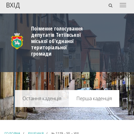
ВХІД
Togg
navig
Поіменне голосування
депутатів Тетіївської
міської об'єднаної
територіальної
громади
Перша каденція
ГОЛОВНА
РІШЕННЯ
№ 2119 - 50 – VIIІ