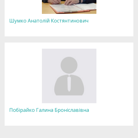
Шумко Анатолій Костянтинович
Побірайко Галина Броніславівна