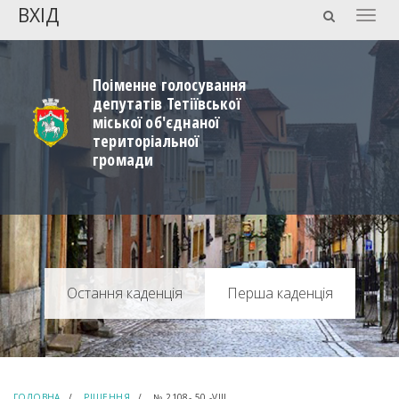
ВХІД
Togg
navig
Поіменне голосування
депутатів Тетіївської
міської об'єднаної
територіальної
громади
Перша каденція
ГОЛОВНА
РІШЕННЯ
№ 2108- 50 -VIIІ