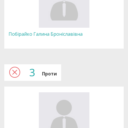
Побірайко Галина Броніславівна
3
Проти