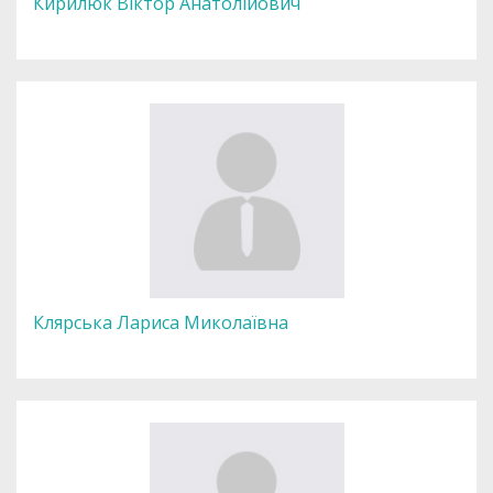
Кирилюк Віктор Анатолійович
Клярська Лариса Миколаївна