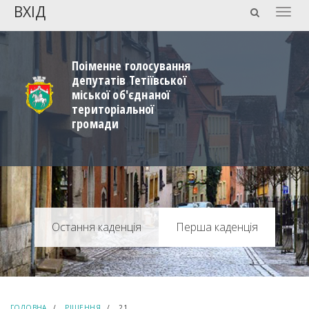
ВХІД
Togg
navig
Поіменне голосування
депутатів Тетіївської
міської об'єднаної
територіальної
громади
Перша каденція
ГОЛОВНА
РІШЕННЯ
21