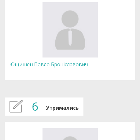
Ющишен Павло Броніславович
6
Утримались