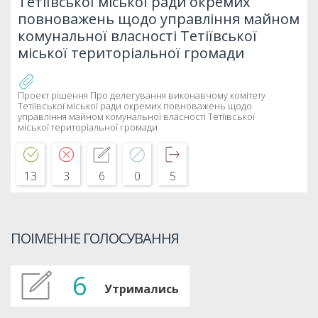
Тетіївської міської ради окремих
повноважень щодо управління майном
комунальної власності Тетіївської
міської територіальної громади
Проект рішення Про делегування виконавчому комітету
Тетіївської міської ради окремих повноважень щодо
управління майном комунальної власності Тетіївської
міської територіальної громади
13
3
6
0
5
ПОІМЕННЕ ГОЛОСУВАННЯ
6
Утримались