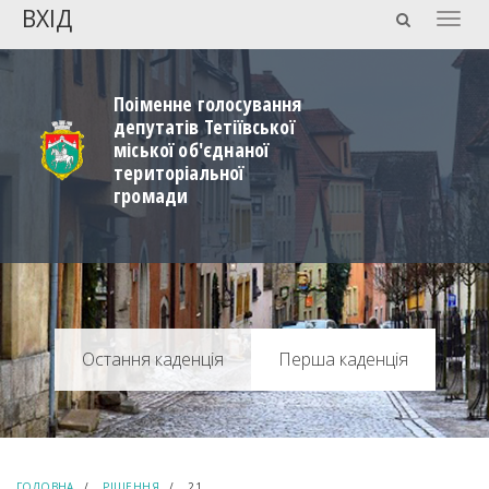
ВХІД
Togg
navig
Поіменне голосування
депутатів Тетіївської
міської об'єднаної
територіальної
громади
Перша каденція
ГОЛОВНА
РІШЕННЯ
21