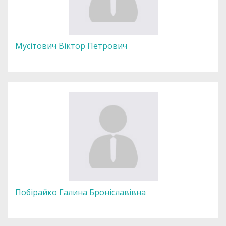
Мусітович Віктор Петрович
Побірайко Галина Броніславівна