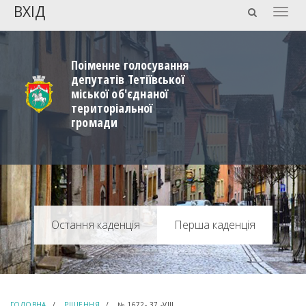
ВХІД
Togg
navig
Поіменне голосування
депутатів Тетіївської
міської об'єднаної
територіальної
громади
Перша каденція
ГОЛОВНА
РІШЕННЯ
№ 1672- 37 -VIII