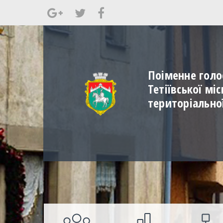
Поіменне голо
Тетіївської мі
територіально