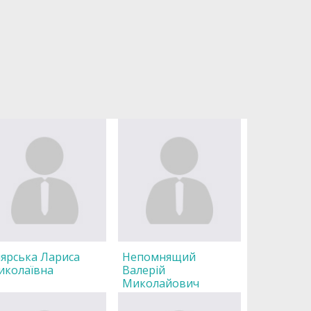
ярська Лариса
Непомнящий
иколаївна
Валерій
Миколайович