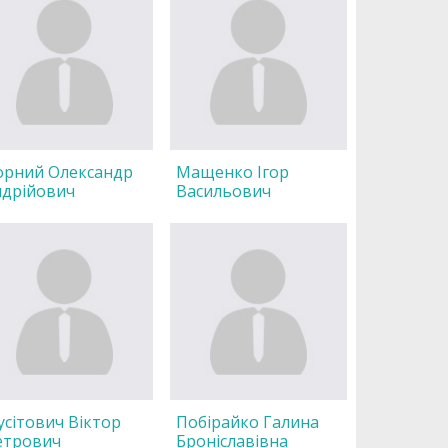
орний Олександр
Мащенко Ігор
ндрійович
Васильович
сітович Віктор
Побірайко Галина
етрович
Броніславівна