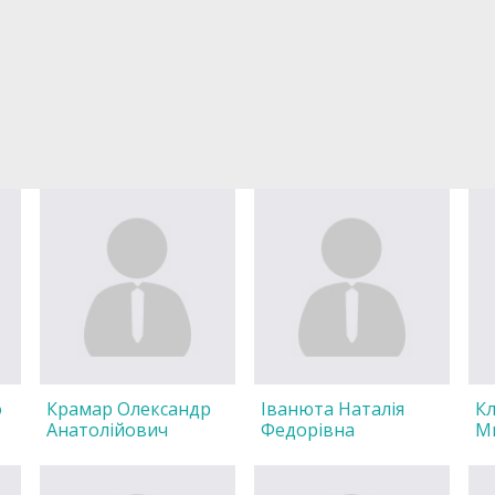
о
Крамар Олександр
Іванюта Наталія
Кл
Анатолійович
Федорівна
М