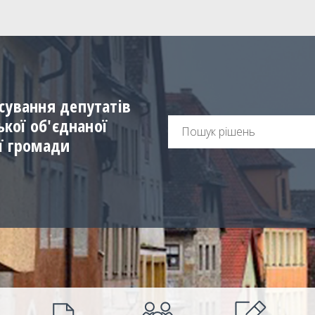
сування депутатів
ської об'єднаної
ї громади