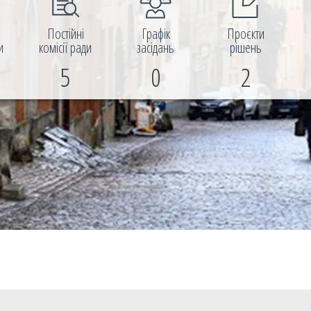
і
Постійні
Графік
Проєкти
и
комісії ради
засідань
рішень
5
0
2