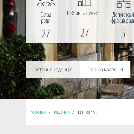
Рейтинг активності
Склад
Депутатськ
ради
фракції рад
27
27
5
Перша каденція
ГОЛОВНА
РІШЕННЯ
121 - 05П-VIIІ