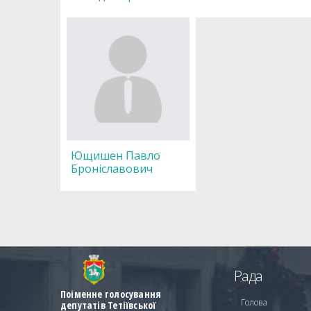
Ющишен Павло
Броніславович
Рада
Поіменне голосування
Голова
депутатів Тетіївської