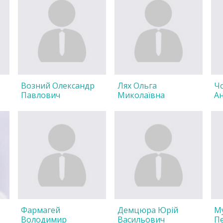
Возний Олександр
Лях Ольга
Ч
Павлович
Миколаївна
А
Фармагей
Демцюра Юрій
Му
Володимир
Васильович
П