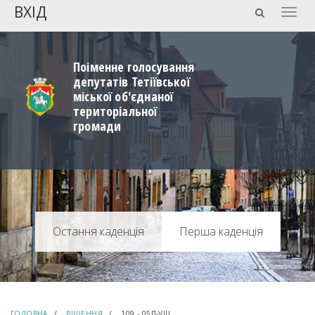
ВХІД
Togg
navig
Поіменне голосування
депутатів Тетіївської
міської об'єднаної
територіальної
громади
Перша каденція
ГОЛОВНА
РІШЕННЯ
109 - 05П-VIIІ