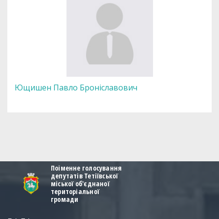
Ющишен Павло Броніславович
Поіменне голосування
депутатів Тетіївської
міської об'єднаної
територіальної
громади