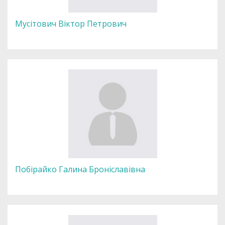
Мусітович Віктор Петрович
Побірайко Галина Броніславівна