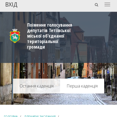
ВХІД
Togg
navig
Поіменне голосування
депутатів Тетіївської
міської об'єднаної
територіальної
громади
Перша каденція
ГОЛОВНА
ПЛЕНАРНІ ЗАСІДАННЯ