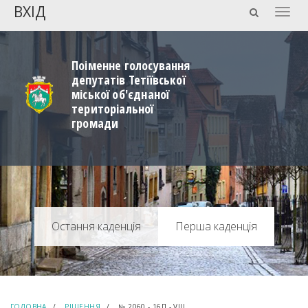
ВХІД
Togg
navig
Поіменне голосування
депутатів Тетіївської
міської об'єднаної
територіальної
громади
Перша каденція
ГОЛОВНА
РІШЕННЯ
№ 2060 - 16П - VIII