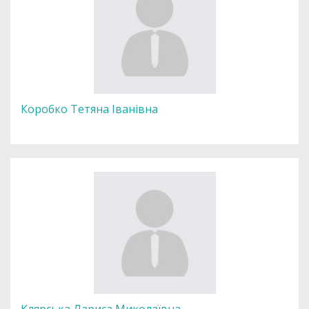
Коробко Тетяна Іванівна
Клярська Лариса Миколаївна