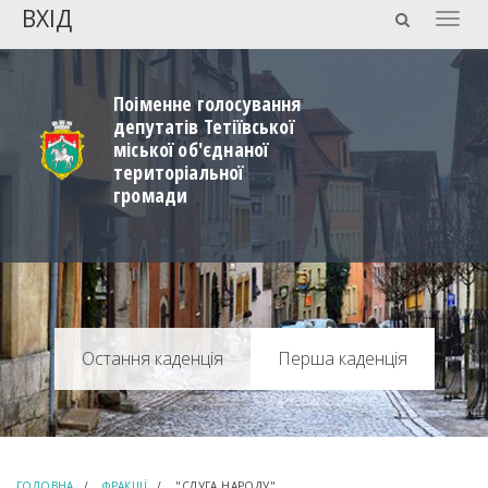
ВХІД
Togg
navig
Поіменне голосування
депутатів Тетіївської
міської об'єднаної
територіальної
громади
Перша каденція
ГОЛОВНА
ФРАКЦІЇ
"СЛУГА НАРОДУ"