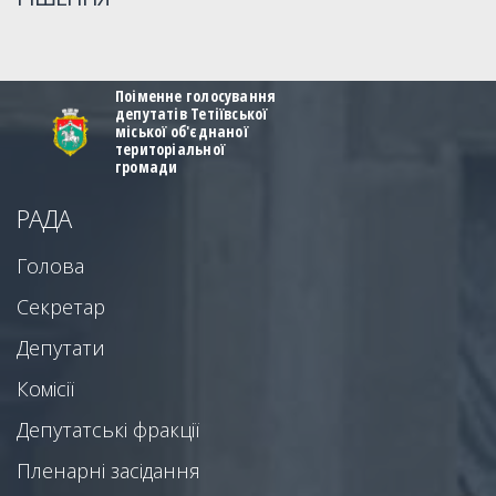
Поіменне голосування
депутатів Тетіївської
міської об'єднаної
територіальної
громади
РАДА
Голова
Секретар
Депутати
Комісії
Депутатські фракції
Пленарні засідання