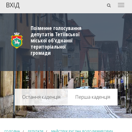
ВХІД
Togg
navig
Поіменне голосування
депутатів Тетіївської
міської об'єднаної
територіальної
громади
Перша каденція
ГОЛОВНА
ДЕПУТАТИ
МАЙСТРУК РУСЛАН ВОЛОДИМИРОВИЧ