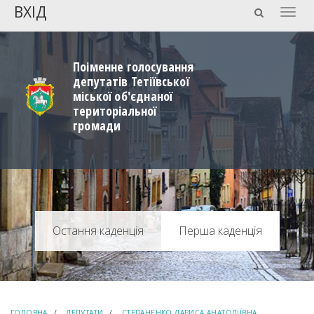
ВХІД
Togg
navig
Поіменне голосування
депутатів Тетіївської
міської об'єднаної
територіальної
громади
Перша каденція
ГОЛОВНА
ДЕПУТАТИ
СТЕПАНЕНКО ЛАРИСА АНАТОЛІЇВНА