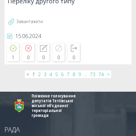
Переліку другого типу
Завантажити
15.06.2024
1
0
0
0
0
<
1
2
3
4
5
6
7
8
9
...
73
74
>
Поіменне голосування
депутатів Тетіївської
міської об'єднаної
територіальної
громади
РАДА