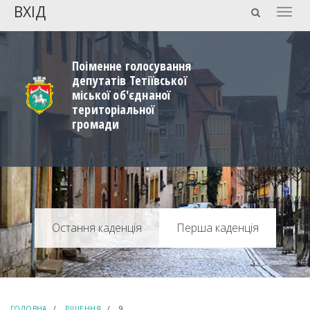
ВХІД
Togg
navig
Поіменне голосування
депутатів Тетіївської
міської об'єднаної
територіальної
громади
Перша каденція
ГОЛОВНА
РІШЕННЯ
9