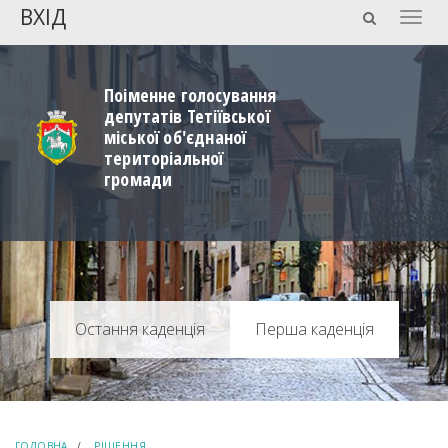
ВХІД
Togg
navig
Поіменне голосування
депутатів Тетіївської
міської об'єднаної
територіальної
громади
Перша каденція
ГОЛОВНА
РІШЕННЯ