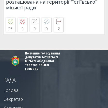
розташована на території Тетіївської
міської ради
25
0
0
0
2
Поіменне голосування
депутатів Тетіївської
міської об'єднаної
територіальної
громади
РАДА
Голова
Секретар
Депутати