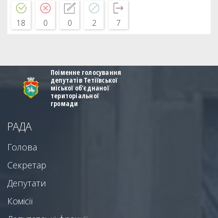
18
0
0
2
7
Поіменне голосування
депутатів Тетіївської
міської об'єднаної
територіальної
громади
РАДА
Голова
Секретар
Депутати
Комісії