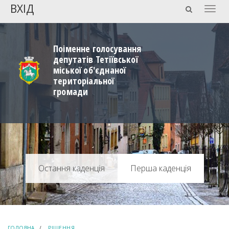
ВХІД
Togg
navig
Поіменне голосування
депутатів Тетіївської
міської об'єднаної
територіальної
громади
Перша каденція
ГОЛОВНА
РІШЕННЯ