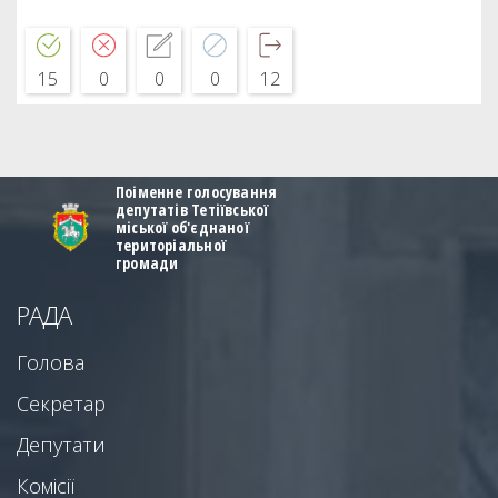
15
0
0
0
12
Поіменне голосування
депутатів Тетіївської
міської об'єднаної
територіальної
громади
РАДА
Голова
Секретар
Депутати
Комісії