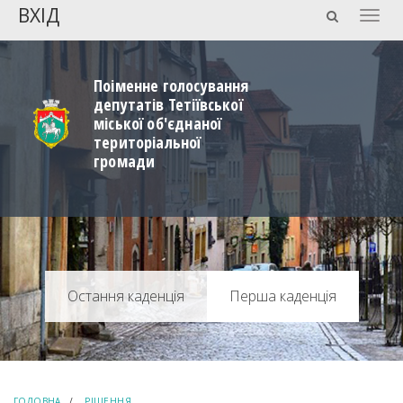
ВХІД
Togg
navig
Поіменне голосування
депутатів Тетіївської
міської об'єднаної
територіальної
громади
Перша каденція
ГОЛОВНА
РІШЕННЯ