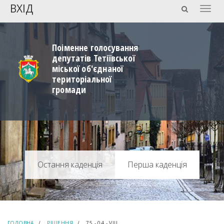
ВХІД
Togg
navig
Поіменне голосування
депутатів Тетіївської
міської об'єднаної
територіальної
громади
Перша каденція
ГОЛОВНА
РІШЕННЯ
75 - 04 - VIII