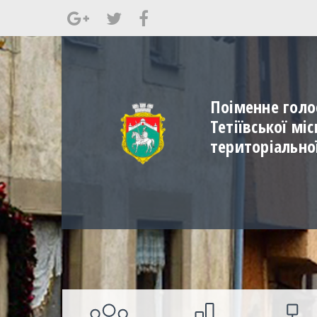
Поіменне голо
Тетіївської мі
територіально