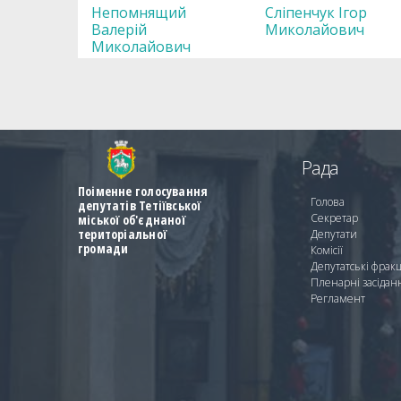
Непомнящий
Сліпенчук Ігор
Валерій
Миколайович
Миколайович
Рада
Поіменне голосування
Голова
депутатів Тетіївської
Секретар
міської об'єднаної
територіальної
Депутати
громади
Комісії
Депутатські фракц
Пленарні засідан
Регламент