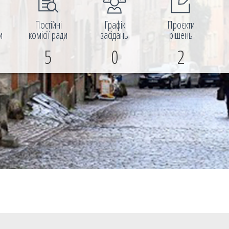
і
Постійні
Графік
Проєкти
и
комісії ради
засідань
рішень
5
0
2