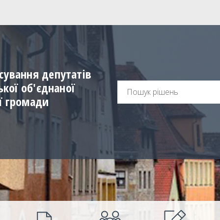
сування депутатів
ської об'єднаної
ї громади