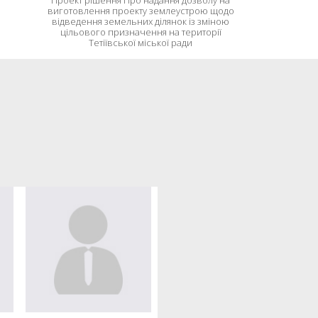
Проект рішення Про надання дозволу на
виготовлення проекту землеустрою щодо
відведення земельних ділянок із зміною
цільового призначення на території
Тетіївської міської ради