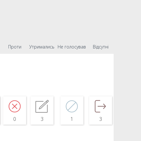
Проти
Утримались
Не голосував
Відсутні
0
3
1
3