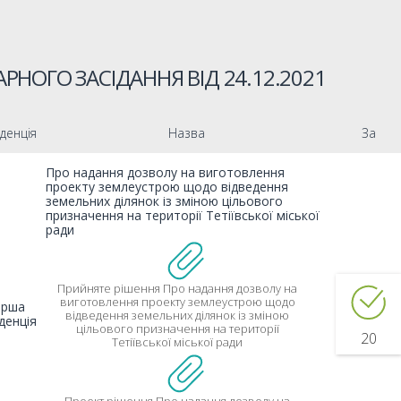
РНОГО ЗАСІДАННЯ ВІД
24.12.2021
денція
Назва
За
Про надання дозволу на виготовлення
проекту землеустрою щодо відведення
земельних ділянок із зміною цільового
призначення на території Тетіївської міської
ради
Прийняте рішення Про надання дозволу на
виготовлення проекту землеустрою щодо
ерша
відведення земельних ділянок із зміною
денція
цільового призначення на території
20
Тетіївської міської ради