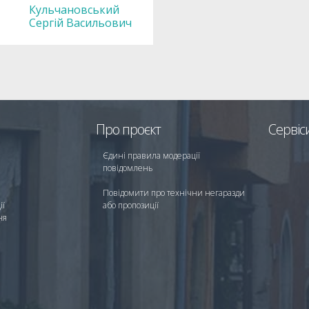
Кульчановський
Сергій Васильович
Про проєкт
Сервіс
Єдині правила модерації
повідомлень
Повідомити про технічни негаразди
ії
або пропозиції
ня