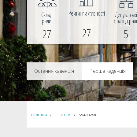
Рейтинг активності
Склад
Депутатськ
ради
фракції рад
27
27
5
Перша каденція
ГОЛОВНА
РІШЕННЯ
594-13-VIIІ