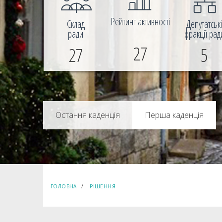
Рейтинг активності
Склад
Депутатськ
ради
фракції рад
27
27
5
Перша каденція
ГОЛОВНА
РІШЕННЯ