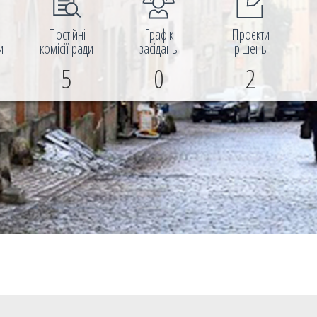
і
Постійні
Графік
Проєкти
и
комісії ради
засідань
рішень
5
0
2