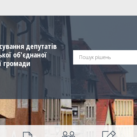
сування депутатів
ської об'єднаної
ї громади