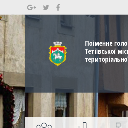
Поіменне голо
Тетіївської мі
територіально