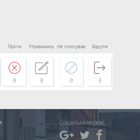
Проти
Утримались
Не голосував
Відсутні
0
0
0
3
и
Соціальні мережі