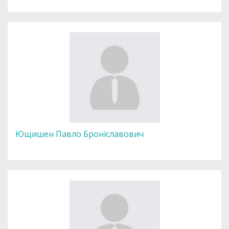
Ющишен Павло Броніславович