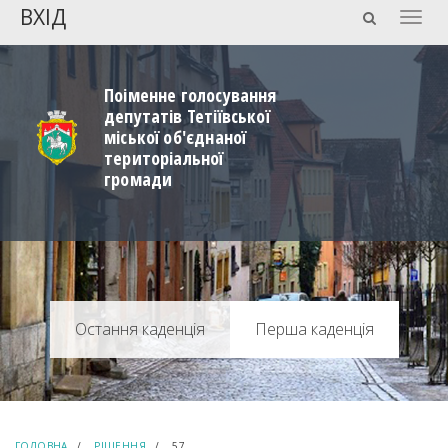
ВХІД
Togg
navig
Поіменне голосування
депутатів Тетіївської
міської об'єднаної
територіальної
громади
Перша каденція
ГОЛОВНА
РІШЕННЯ
57