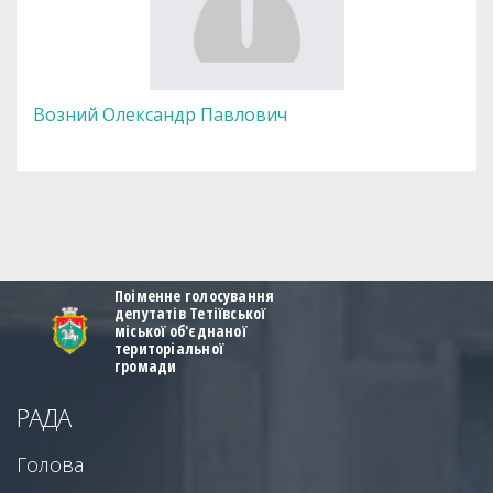
Возний Олександр Павлович
Поіменне голосування
депутатів Тетіївської
міської об'єднаної
територіальної
громади
РАДА
Голова