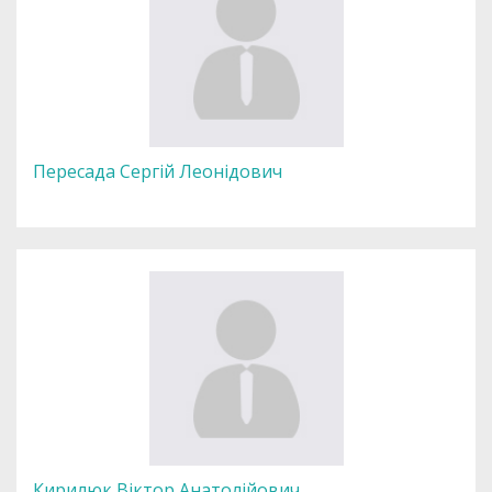
Пересада Сергій Леонідович
Кирилюк Віктор Анатолійович