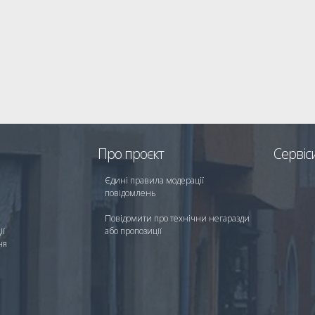
Про проєкт
Сервіс
Єдині правила модерації
повідомлень
Повідомити про технічни негаразди
ії
або пропозиції
ня