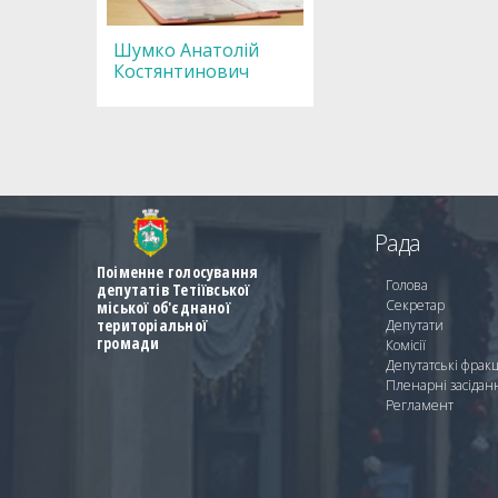
Шумко Анатолій
Костянтинович
Рада
Поіменне голосування
Голова
депутатів Тетіївської
Секретар
міської об'єднаної
територіальної
Депутати
громади
Комісії
Депутатські фракц
Пленарні засідан
Регламент