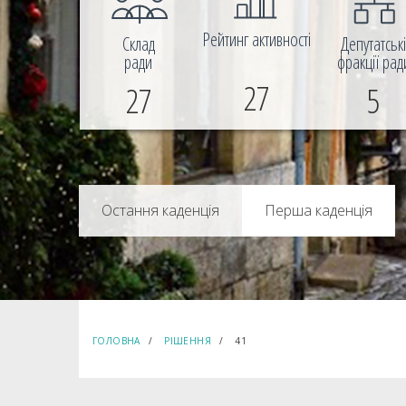
Рейтинг активності
Склад
Депутатськ
ради
фракції рад
27
27
5
Перша каденція
ГОЛОВНА
РІШЕННЯ
41