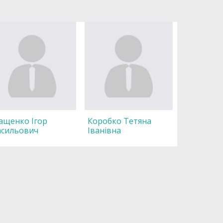
ащенко Ігор
Коробко Тетяна
асильович
Іванівна