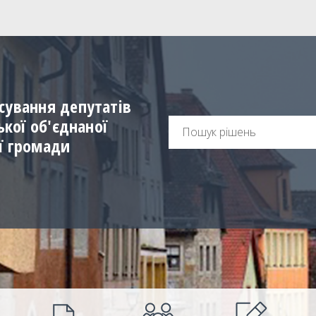
сування депутатів
ської об'єднаної
ї громади