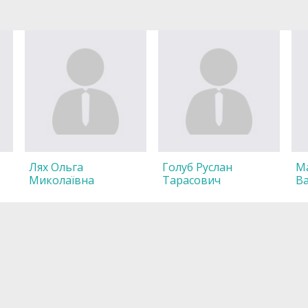
Лях Ольга
Голуб Руслан
М
Миколаївна
Тарасович
В