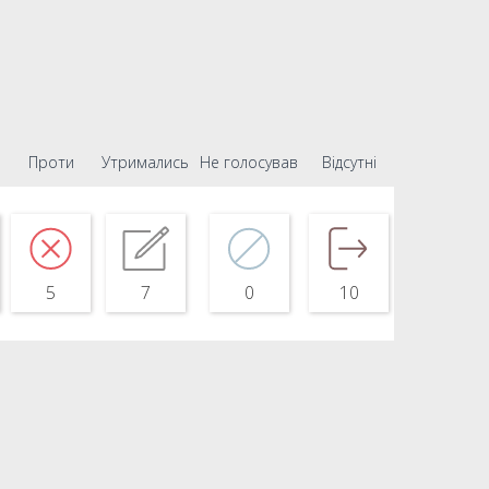
Проти
Утримались
Не голосував
Відсутні
5
7
0
10