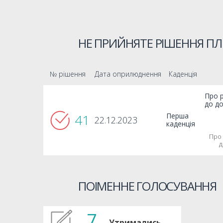
НЕ ПРИЙНЯТЕ РІШЕННЯ ПЛ
№ рішення
Дата оприлюднення
Каденція
Про р
до до
41
Перша
22.12.2023
каденція
Про 
д
ПОІМЕННЕ ГОЛОСУВАННЯ
7
Утримались