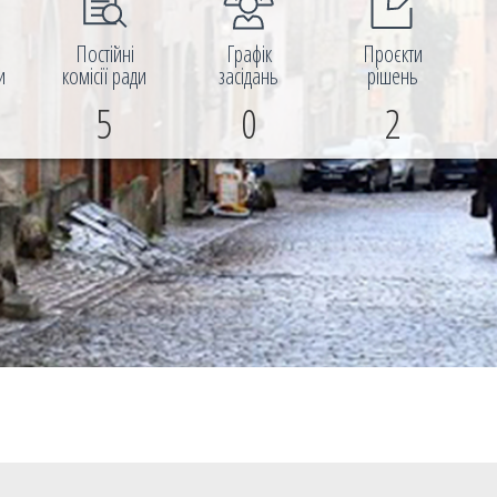
і
Постійні
Графік
Проєкти
и
комісії ради
засідань
рішень
5
0
2