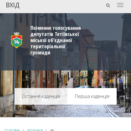
ВХІД
Togg
navig
Поіменне голосування
депутатів Тетіївської
міської об'єднаної
територіальної
громади
Перша каденція
ГОЛОВНА
РІШЕННЯ
40