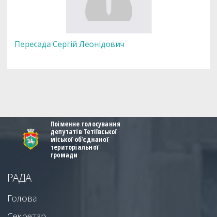
Пересада Сергій Леонідович
Поіменне голосування
депутатів Тетіївської
міської об'єднаної
територіальної
громади
РАДА
Голова
Секретар