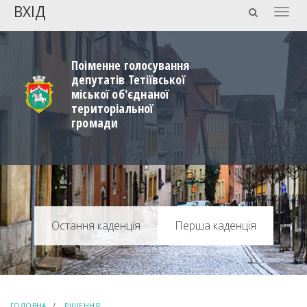
ВХІД
Togg
navig
Поіменне голосування
депутатів Тетіївської
міської об'єднаної
територіальної
громади
Перша каденція
ГОЛОВНА
РІШЕННЯ