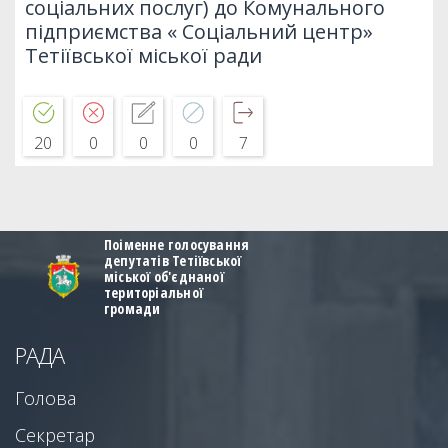
соціальних послуг) до Комунального
підприємства « Соціальний центр»
Тетіївської міської ради
20
0
0
0
7
Поіменне голосування
депутатів Тетіївської
міської об'єднаної
територіальної
громади
РАДА
Голова
Секретар