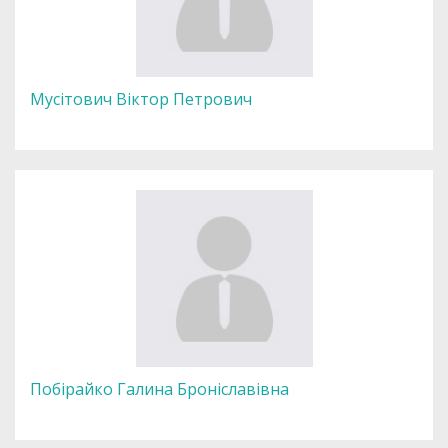
Мусітович Віктор Петрович
Побірайко Галина Броніславівна