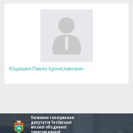
Ющишен Павло Броніславович
Поіменне голосування
депутатів Тетіївської
міської об'єднаної
територіальної