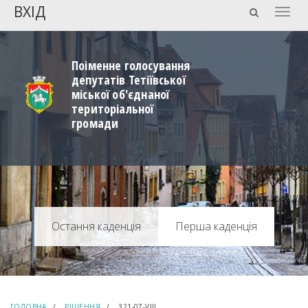
ВХІД
Togg
navig
Поіменне голосування
депутатів Тетіївської
міської об'єднаної
територіальної
громади
Перша каденція
ГОЛОВНА
РІШЕННЯ
321-07-VIIІ