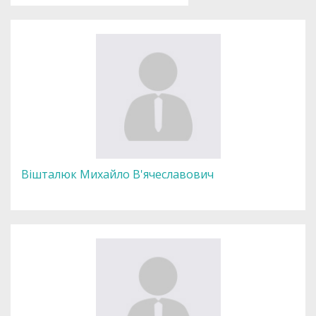
Вішталюк Михайло В'ячеславович