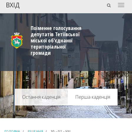
ВХІД
Togg
navig
Поіменне голосування
депутатів Тетіївської
міської об'єднаної
територіальної
громади
Перша каденція
ГОЛОВНА
РІШЕННЯ
30 – 02 – VIIІ