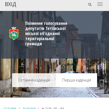
ВХІД
Togg
navig
Поіменне голосування
депутатів Тетіївської
міської об'єднаної
територіальної
громади
Перша каденція
ГОЛОВНА
РІШЕННЯ
№ 2120 - 50 – VIIІ