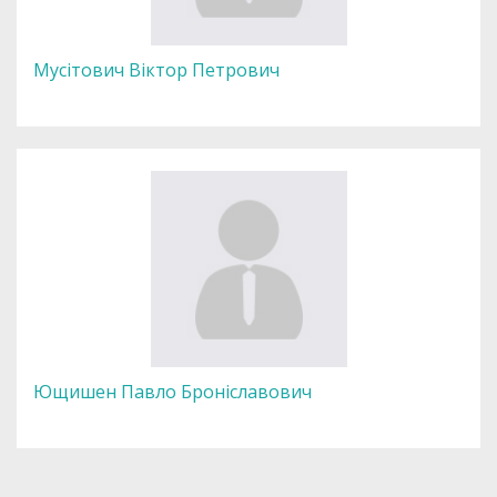
Мусітович Віктор Петрович
Ющишен Павло Броніславович