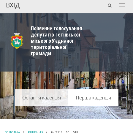
ВХІД
Togg
navig
Поіменне голосування
депутатів Тетіївської
міської об'єднаної
територіальної
громади
Перша каденція
ГОЛОВНА
РІШЕННЯ
№ 2117 - 50 – VIIІ