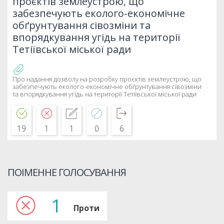
проєктів землеустрою, що
забезпечують еколого-економічне
обґрунтування сівозміни та
впорядкування угідь на території
Тетіївської міської ради
Про надання дозволу на розробку проєктів землеустрою, що
забезпечують еколого-економічне обґрунтування сівозміни
та впорядкування угідь на території Тетіївської міської ради
19
1
1
0
6
ПОІМЕННЕ ГОЛОСУВАННЯ
1
Проти