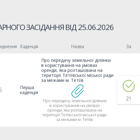
РНОГО ЗАСІДАННЯ ВІД
25.06.2026
юднення
Каденція
Назва
За
Про передачу земельної ділянки
в користування на умовах
оренди, яка розташована на
території Тетіївської міської ради
за межами м. Тетіїв
Перша
6
каденція
21
Про передачу земельної ділянки
в користування на умовах
оренди, яка розташована на
території Тетіївської міської ради
за межами м. Тетіїв