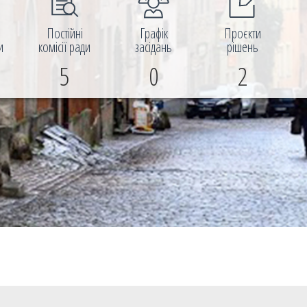
і
Постійні
Графік
Проєкти
и
комісії ради
засідань
рішень
5
0
2