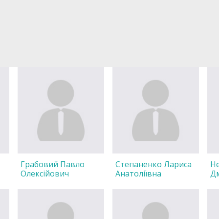
Грабовий Павло
Степаненко Лариса
Н
Олексійович
Анатоліївна
Д