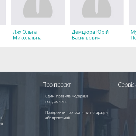
Лях Ольга
Демцюра Юрій
Му
Миколаївна
Васильович
П
Про проєкт
Сервіс
Єдині правила модерації
повідомлень
Повідомити про технічни негаразди
ії
або пропозиції
ня