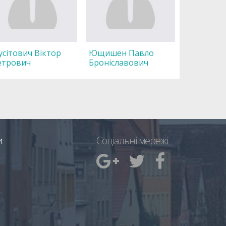
сітович Віктор
Ющишен Павло
етрович
Броніславович
и
Соціальні мережі