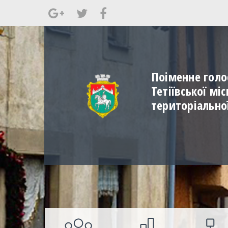
Поіменне голо
Тетіївської мі
територіально