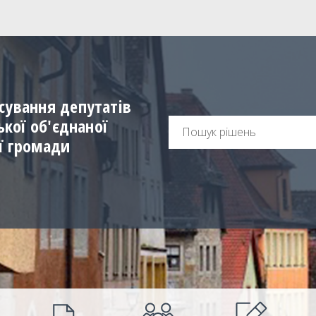
сування депутатів
ської об'єднаної
ї громади