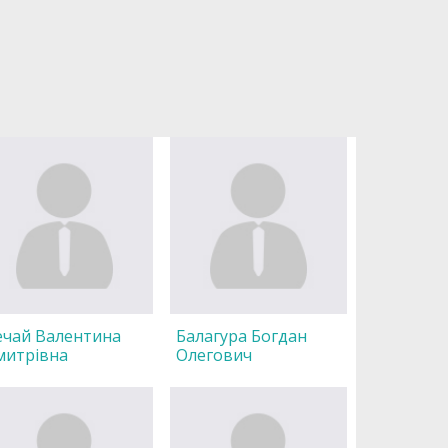
ечай Валентина
Балагура Богдан
митрівна
Олегович