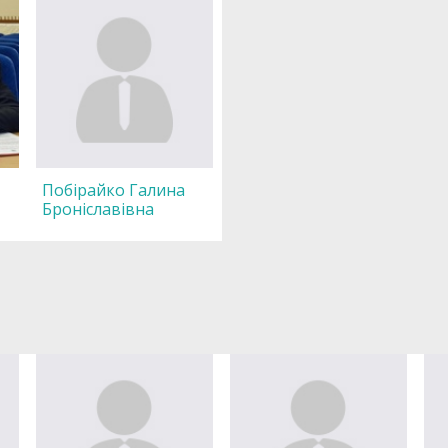
Побірайко Галина
Броніславівна