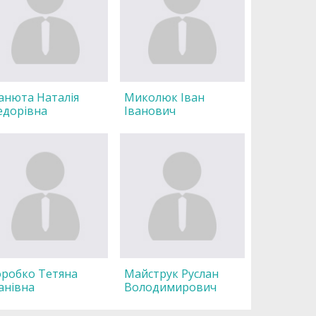
анюта Наталія
Миколюк Іван
едорівна
Іванович
оробко Тетяна
Майструк Руслан
анівна
Володимирович