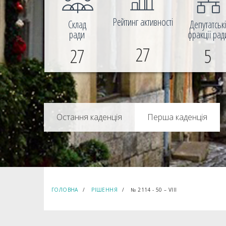
Рейтинг активності
Склад
Депутатськ
ради
фракції рад
27
27
5
Перша каденція
ГОЛОВНА
РІШЕННЯ
№ 2114 - 50 – VIIІ