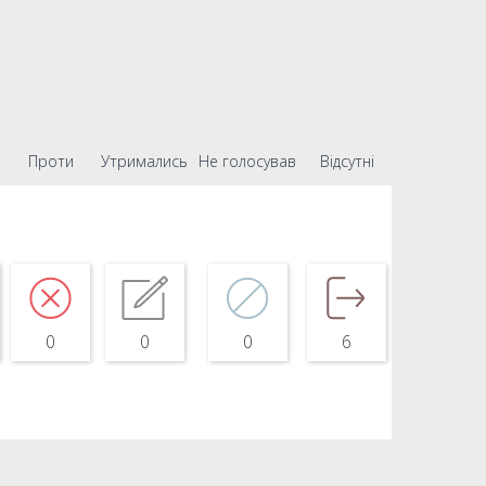
Проти
Утримались
Не голосував
Відсутні
0
0
0
6