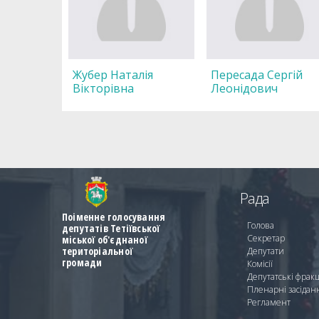
Жубер Наталія
Пересада Сергій
Вікторівна
Леонідович
Рада
Поіменне голосування
Голова
депутатів Тетіївської
Секретар
міської об'єднаної
територіальної
Депутати
громади
Комісії
Депутатські фракц
Пленарні засідан
Регламент