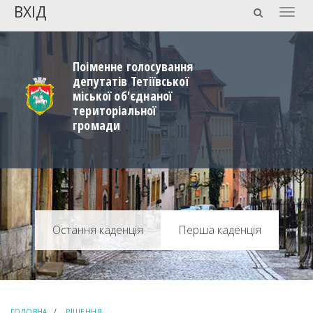
ВХІД
Togg
navig
Поіменне голосування
депутатів Тетіївської
міської об'єднаної
територіальної
громади
Перша каденція
ГОЛОВНА
РІШЕННЯ