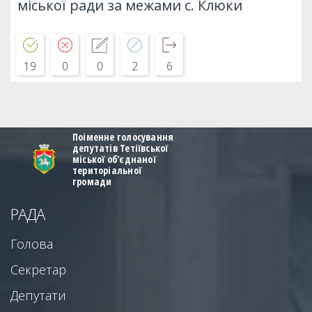
міської ради за межами с. Клюки
19
0
0
2
6
Поіменне голосування
депутатів Тетіївської
міської об'єднаної
територіальної
громади
РАДА
Голова
Секретар
Депутати