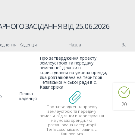
РНОГО ЗАСІДАННЯ ВІД
25.06.2026
юднення
Каденція
Назва
За
Про затвердження проекту
землеустрою та передачу
земельної ділянки в
користування на умовах оренди,
яка розташована на території
Тетіївської міської ради в с.
Кашперівка
Перша
6
каденція
20
Про затвердження проекту
землеустрою та передачу
земельної ділянки в користування
на умовах оренди, яка
розташована на території
Тетіївської міської ради в с.
Кашперівка