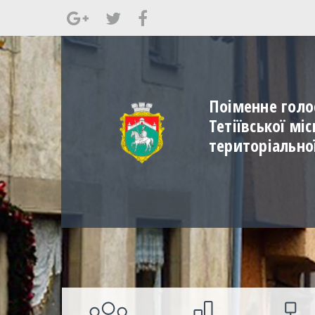
Поіменне голо
Тетіївської мі
територіально