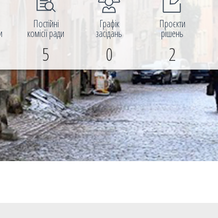
і
Постійні
Графік
Проєкти
и
комісії ради
засідань
рішень
5
0
2