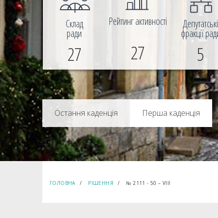
Рейтинг активності
Склад
Депутатськ
ради
фракції рад
27
27
5
Перша каденція
ГОЛОВНА
РІШЕННЯ
№ 2111 - 50 – VIIІ