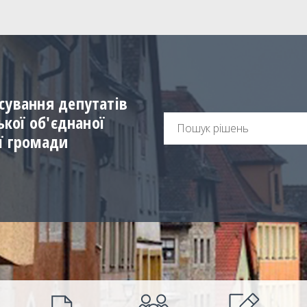
сування депутатів
ської об'єднаної
ї громади