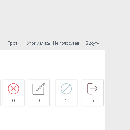
Проти
Утримались
Не голосував
Відсутні
0
0
1
6