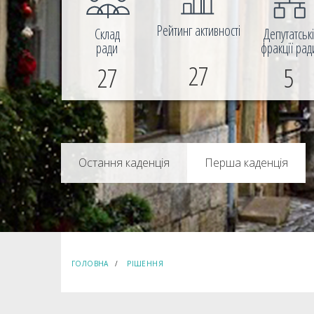
Рейтинг активності
Склад
Депутатськ
ради
фракції рад
27
27
5
Перша каденція
ГОЛОВНА
РІШЕННЯ