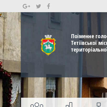
Поіменне голо
Тетіївської мі
територіально