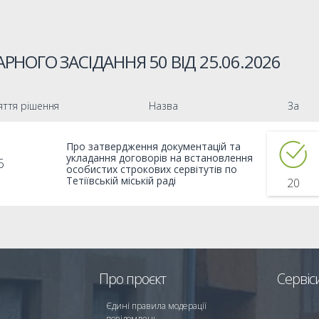
РНОГО ЗАСІДАННЯ 50 ВІД
25.06.2026
яття рішення
Назва
За
Про затвердження документацій та
укладання договорів на встановлення
6
особистих строкових сервітутів по
Тетіївській міській раді
20
Про проєкт
Сервіс
Єдині правила модерації
повідомлень