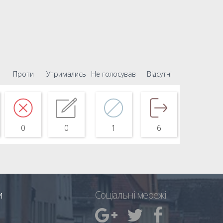
Проти
Утримались
Не голосував
Відсутні
0
0
1
6
и
Соціальні мережі