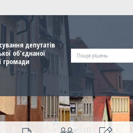
сування депутатів
ської об'єднаної
ї громади