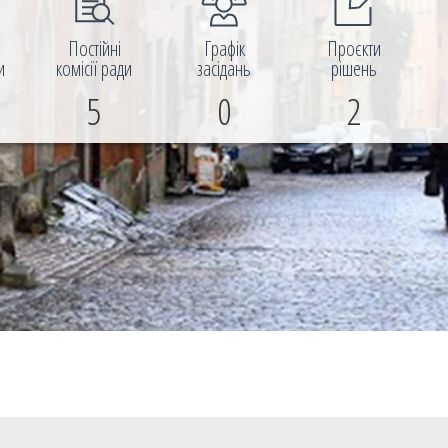
і
Постійні
Графік
Проєкти
и
комісії ради
засідань
рішень
5
0
2