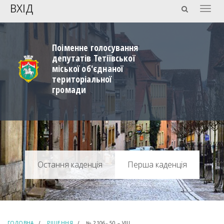
ВХІД
Togg
navig
Поіменне голосування
депутатів Тетіївської
міської об'єднаної
територіальної
громади
Перша каденція
ГОЛОВНА
РІШЕННЯ
№ 2106- 50 – VIIІ