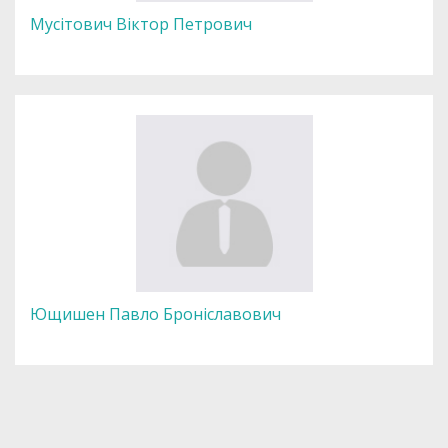
Мусітович Віктор Петрович
Ющишен Павло Броніславович