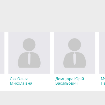
Лях Ольга
Демцюра Юрій
Му
Миколаївна
Васильович
П