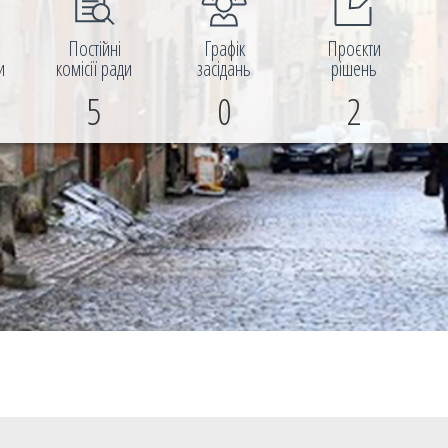
і
Постійні
Графік
Проєкти
и
комісії ради
засідань
рішень
5
0
2