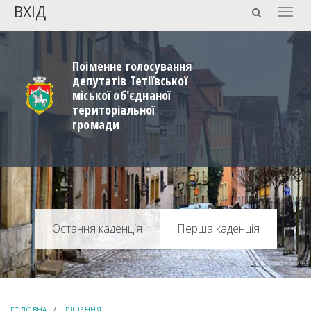
ВХІД
Togg
navig
Поіменне голосування
депутатів Тетіївської
міської об'єднаної
територіальної
громади
Перша каденція
ГОЛОВНА
РІШЕННЯ