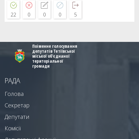
22
0
0
0
5
Поіменне голосування
депутатів Тетіївської
міської об'єднаної
територіальної
громади
РАДА
Голова
Секретар
Депутати
Комісії