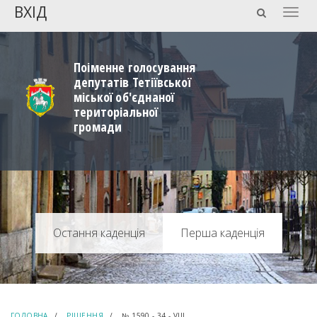
ВХІД
Togg
navig
Поіменне голосування
депутатів Тетіївської
міської об'єднаної
територіальної
громади
Перша каденція
ГОЛОВНА
РІШЕННЯ
№ 1590 - 34 - VIIІ