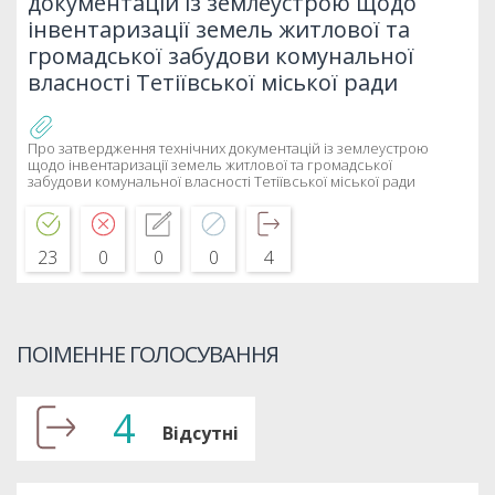
документацій із землеустрою щодо
інвентаризації земель житлової та
громадської забудови комунальної
власності Тетіївської міської ради
Про затвердження технічних документацій із землеустрою
щодо інвентаризації земель житлової та громадської
забудови комунальної власності Тетіївської міської ради
23
0
0
0
4
ПОІМЕННЕ ГОЛОСУВАННЯ
4
Відсутні