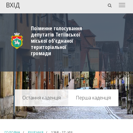
ВХІД
Togg
navig
Поіменне голосування
депутатів Тетіївської
міської об'єднаної
територіальної
громади
Перша каденція
ГОЛОВНА
РІШЕННЯ
1268 - 27 -VIIІ