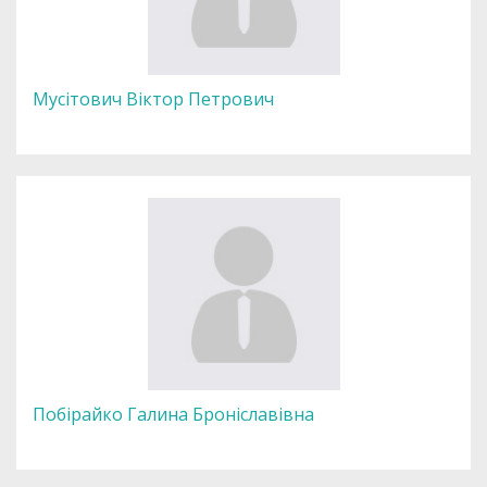
Мусітович Віктор Петрович
Побірайко Галина Броніславівна