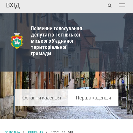
ВХІД
Togg
navig
Поіменне голосування
депутатів Тетіївської
міської об'єднаної
територіальної
громади
Перша каденція
ГОЛОВНА
РІШЕННЯ
1202 - 26 –VIIІ