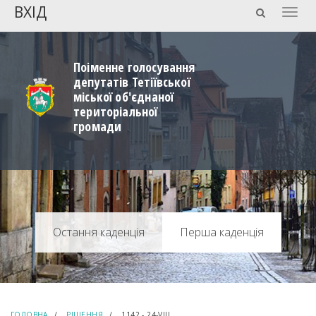
ВХІД
Togg
navig
Поіменне голосування
депутатів Тетіївської
міської об'єднаної
територіальної
громади
Перша каденція
ГОЛОВНА
РІШЕННЯ
1142 - 24-VIIІ