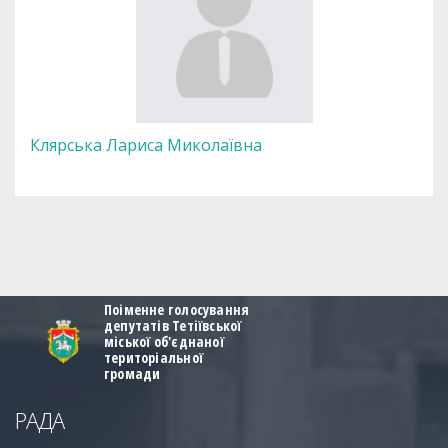
Клярська Лариса Миколаївна
Поіменне голосування
депутатів Тетіївської
міської об'єднаної
територіальної
громади
РАДА