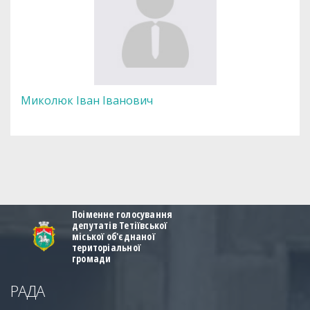
Миколюк Іван Іванович
Поіменне голосування
депутатів Тетіївської
міської об'єднаної
територіальної
громади
РАДА