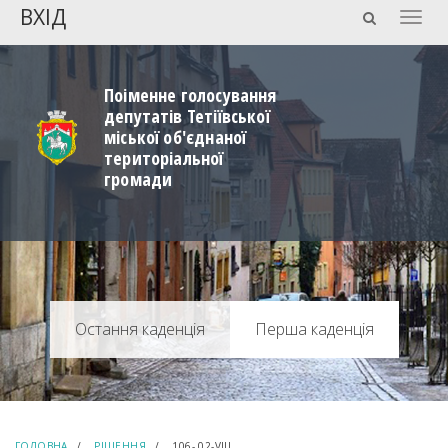
ВХІД
Togg
navig
Поіменне голосування
депутатів Тетіївської
міської об'єднаної
територіальної
громади
Перша каденція
ГОЛОВНА
РІШЕННЯ
106- 02-VIIІ